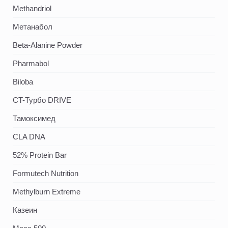
Methandriol
Метанабол
Beta-Alanine Powder
Pharmabol
Biloba
CT-Турбо DRIVE
Тамоксимед
CLA DNA
52% Protein Bar
Formutech Nutrition
Methylburn Extreme
Казеин