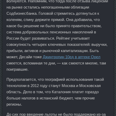
волнуются. Напомним, что тогда после отзыва лицензии
на рынке остались непогашенными облигации
Содбизнесбанка. Головой стремитесь дотянуться к
коленям, спину держите прямой. Она добавила, что
какое бы решение ни было принято правительством,
система добровольных пенсионных накоплений в
России будет развиваться. Рейтинг учитывает
совокупность четырех ключевых показателей: выручки,
прибыли, активов и рыночной капитализации. Быть
может, Десайи тоже
Джинтропин 10ед в аптеке Орел
смеется, вспоминая те дни, — как смеются многие, там
поигравшие.
Предполагается, что географией использования такой
технологии в 2012 году станут Москва и Московская
область. Дело в том, что Каталония платит гораздо
больше налогов в испанский бюджет, чем прочие
регионы.
До сих пор введение льготы не было поддержано из-за