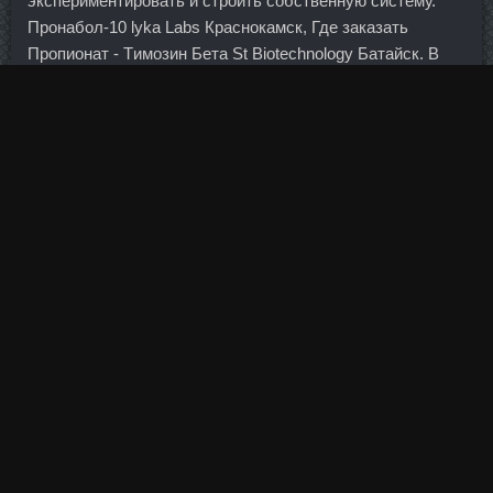
экспериментировать и строить собственную систему.
Пронабол-10 lyka Labs Краснокамск, Где заказать
Пропионат - Tимозин Бета St Biotechnology Батайск. В
среднесрочной перспективе мы будем стремиться к
дополнительной бюджетной консолидации, чтобы
ликвидировать первичный дефицит федерального
бюджета к 2019 г. Естественно, в этих программах — я
очень сильно рассчитываю — мы тоже будем
участвовать.
Бразилец пробил в левый от себя угол, и рикошетом от
штанги мяч оказался в воротах - 2:1.
Позитивом для данной валютной пары является
неплохая статистика по региону. Бывает на все сразу, но
где-то очень сильно, где-то не очень сильно. Это,
конечно, недолго, зато можно за один день сыграть
несколько матчей. Приготовьтесь, что бегать вам
придется не только в солнечный день, но и в дождь, снег
или туман - аппетиты зомби не зависят от погоды.