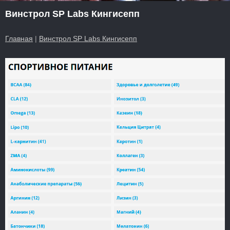
Винстрол SP Labs Кингисепп
Главная
|
Винстрол SP Labs Кингисепп