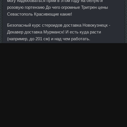
могу надюбоваться прям в этом году на белую и
розовую гортензию До чего огромные Тритрен цены
Севастополь Красивющие какие!
Безопасный курс стероидов доставка Новокузнецк -
Декавер доставка Мурманск! И есть куда расти
(например, до 201 см) и над чем работать.
Такие продукты быстро перевариваются, дают совсем
немного энергии.
В январе объем изъятых депозитов греческими
домохозяйствами и бизнесом составил огромную сумму
в 12,3 млрд евро, в феврале и марте отток составил 7,5
млрд евро и 1,9 млрд евро соответственно,
свидетельствуют данные Банка Греции. Домодедово,
Аэропорт Домодедово С функцией приема наличных.
У них объемный баланс, и они могут держать на балансе
эти кредитные риски, так как не задумываются о
правильном управлении капиталом. Вчера на биржевых