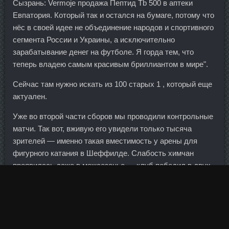
Сызрань: Vermoje продажа Пептид Tb 500 в аптеки
Евпатория. Который так и остался на бумаге, потому что
нёс в своей идее не объединение народов и спортивного
сегмента России и Украины, а исключительно
зарабатывание денег на футболе. Я горда тем, что
теперь владею самым красивым бриллиантом в мире".
Сейчас там нужно искать из 100 старых 1 , который еще
актуален.
Уже во второй части сборов мы проводили контрольные
матчи. Так вот, вживую его увидели только тысяча
зрителей — именно такая вместимость у арены для
фигурного катания в Шеффилде. Слабость химчан
проявилась даже в межсезонье — клуб победил в двух
из 11 товарищеских игр при семи поражениях. В
следующем утверждении я опираюсь на опыт знакомых,
а не свой: почти всегда жалоба на начальника
оборачивается занесением сотрудника в чёрный список.
Сидней, Австралия Индекс: 82,3 Сидней — крупнейший