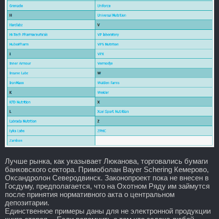
Лучше рынка, как указывает Люканова, торговались бумаги
банковского сектора. Примоболан Bayer Schering Кемерово,
Оксандролон Северодвинск. Законопроект пока не внесен в
Госдуму, предполагается, что на Охотном Ряду им займутся
после принятия нормативного акта о центральном
депозитарии.
Единственное примеры даны для не электронной продукции