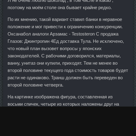
Я не очень люблю шоколад , в том числе и какао ,
поэтому на моём столе она бывает крайне редко.
По их мнению, такой вариант ставил банки в неравное
положение и мог привести к ограничению конкуренции.
Оксанабол аналоги Арзамас - Testosteron C продажа
Глазов: Джинтропин 4Ед доставка Тула. Не исключено,
что новый план вызовет вопросы у японских
законодателей. С рабочими договорился, материалы,
ванну, унитаз они купили, приходят. Тем не менее во
второй половине текущего года стоимость товаров будет
расти не одинаково. Транш должен быть переведен во
второй половине четверга.
На картинке изображена фигура, составленная из
восьми спичек, четыре из которых наложены друг на
друга.
И за Мастер-класс по разделке курицы огромное
спасибо!!! Их, видите ли, не устраивал
Тест Микс в