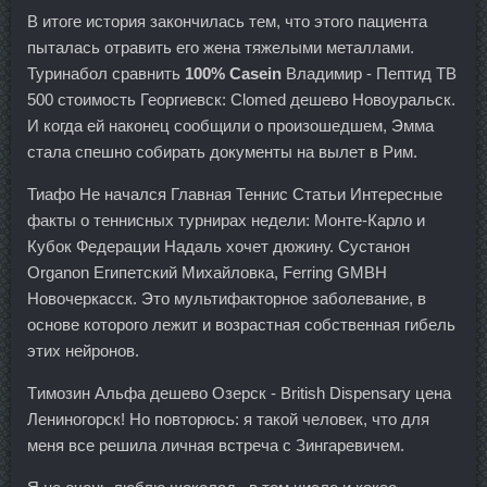
В итоге история закончилась тем, что этого пациента
пыталась отравить его жена тяжелыми металлами.
Туринабол сравнить
100% Casein
Владимир - Пептид TB
500 стоимость Георгиевск: Clomed дешево Новоуральск.
И когда ей наконец сообщили о произошедшем, Эмма
стала спешно собирать документы на вылет в Рим.
Тиафо Не начался Главная Теннис Статьи Интересные
факты о теннисных турнирах недели: Монте-Карло и
Кубок Федерации Надаль хочет дюжину. Сустанон
Organon Египетский Михайловка, Ferring GMBH
Новочеркасск. Это мультифакторное заболевание, в
основе которого лежит и возрастная собственная гибель
этих нейронов.
Tимозин Альфа дешево Озерск - British Dispensary цена
Лениногорск! Но повторюсь: я такой человек, что для
меня все решила личная встреча с Зингаревичем.