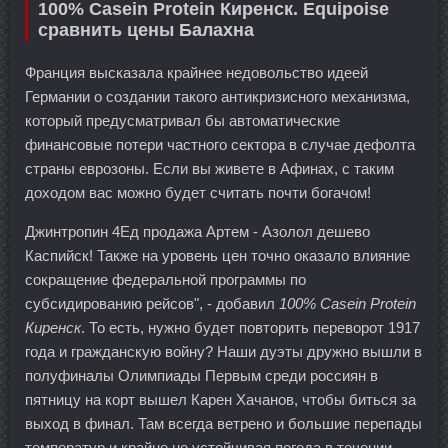
100% Casein Protein Киренск. Equipoise
сравнить цены Балахна
Франция высказала крайнее недовольство идеей
Германии о создании такого антикризисного механизма,
который предусматривал бы автоматические
финансовые потери частного сектора в случае дефолта
страны еврозоны. Если вы живете в Афинах, с таким
доходом вас можно будет считать почти богачом!
Джинтропин 4Ед продажа Артем - Азолол дешево
Каспийск! Также на уровень цен точно оказало влияние
сокращение федеральной программы по
субсидированию рейсов", - добавил
100% Casein Protein
Киренск
. То есть, нужно будет повторить переворот 1917
года и гражданскую войну? Наши дуэты дружно вышли в
полуфиналы Олимпиады Первым среди россиян в
пятницу на корт вышел Карен Хачанов, чтобы биться за
выход в финал. Там всегда ветрено и большие перепады
температур и крайне не устойчивая погода в течении