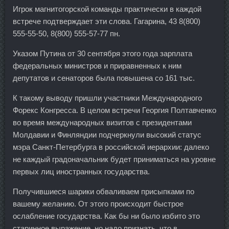
Игрок магнитогорской команды практически в каждой
встрече подтверждает эти слова. Гагарина, 43 8(800)
555-55-50, 8(800) 555-57-77 пн.
Указом Путина от 30 сентября этого года зарплата
федеральных министров и приравненных к ним
депутатов и сенаторов была повышена со 161 тыс.
К такому выводу пришли участники Международного
Форекс Конгресса. В целом встречи Георгия Полтавченко
во время международных визитов с президентами
Молдавии и Финляндии подчеркнули высокий статус
мэра Санкт-Петербурга в российской иерархии: далеко
не каждый градоначальник будет приниматься на уровне
первых лиц иностранных государства.
Получившиеся шарики обваливаем присыпками по
вашему желанию. От этого происходит быстрое
ослабление государства. Как бы ни было избито это
старинное выражение, но надо признать, что в