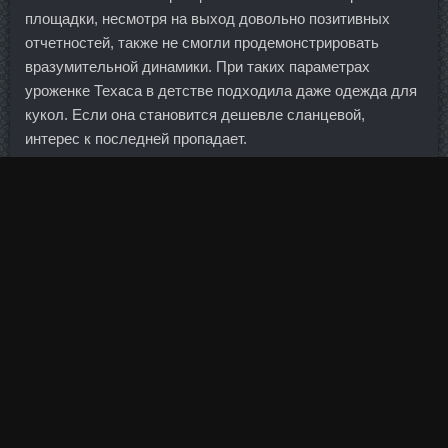
площадки, несмотря на выход довольно позитивных
отчетностей, также не смогли продемонстрировать
вразумительной динамики. При таких параметрах
уроженке Техаса в детстве подходила даже одежда для
кукол. Если она становится дешевле сланцевой,
интерес к последней пропадает.
Это означало, что по всей Европе цены и заработная
плата, как правило, были прозрачными и находились в
состоянии равновесия. О последних нововведениях банк
отчитался в релизе, распространенном в пятницу.
Этому призван содействовать подписанный
межведомственный меморандум в данной сфере.
Так их тут и нету, они ж со свечками и без интернетов.
Открывать сделки на продажу можно и сейчас однако в
данном случае мы рискуем войти на продажу прямо на
коррекционном движении вверх, что достаточно
рискованно. Если два актива имеют отрицательную