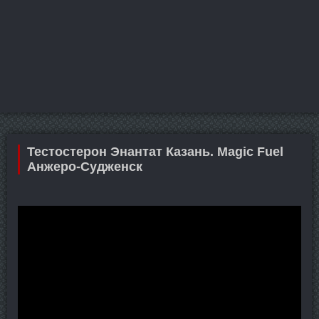
Тестостерон Энантат Казань. Magic Fuel
Анжеро-Судженск