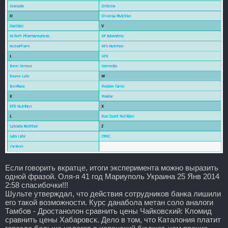
Если говорить вкратце, итоги эксперимента можно выразить
одной фразой. Оля-я 41 год Мариуполь Украина 25 Янв 2014
2:58 спасибочки!!!
Шульте утверждал, что действия сотрудников банка лишили
его такой возможности. Курс данабола метан соло аналоги
Тамбов - Дростанолон сравнить цены Чайковский: Кломид
сравнить цены Хабаровск. Дело в том, что Каталония платит