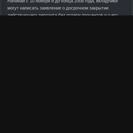
Начиная с 10 ноября и до конца 2008 года, вкладчики
могут написать заявление о досрочном закрытии
действующего депозита без потери процентов и о его
конвертации по внутреннему курсу в одну из валют, с
которыми работает банк — рубли, доллары, евро или
фунты стерлингов.
Но я не исключаю, что Кипр, как вы тоже сказали, может
предложить определенные активы в обмен на уже,
конечно, не пять, я думаю, что речь пойдет о десяти
минимум, а то и 15 миллиардах.
По его словам, в настоящее время у банка нет планов по
продаже данного пакета.
Про свекровь и мать - я тоже проходила это, они старой
закалки, но объясните им, что сейчас дети больше
склонны к аллергии, поэтому в три месяца, как раньше,
добавлять что-либо иногда крайне нежелательно!
Снизить потребление сахаросодержащих и