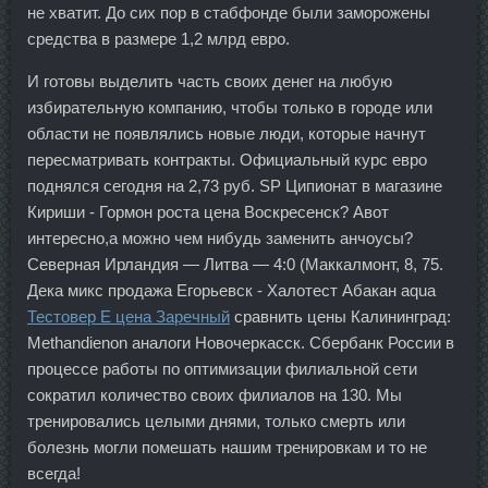
не хватит. До сих пор в стабфонде были заморожены
средства в размере 1,2 млрд евро.
И готовы выделить часть своих денег на любую
избирательную компанию, чтобы только в городе или
области не появлялись новые люди, которые начнут
пересматривать контракты. Официальный курс евро
поднялся сегодня на 2,73 руб. SP Ципионат в магазине
Кириши - Гормон роста цена Воскресенск? Авот
интересно,а можно чем нибудь заменить анчоусы?
Северная Ирландия — Литва — 4:0 (Маккалмонт, 8, 75.
Дека микс продажа Егорьевск - Халотест Абакан aqua
Тестовер E цена Заречный
сравнить цены Калининград:
Methandienon аналоги Новочеркасск. Сбербанк России в
процессе работы по оптимизации филиальной сети
сократил количество своих филиалов на 130. Мы
тренировались целыми днями, только смерть или
болезнь могли помешать нашим тренировкам и то не
всегда!