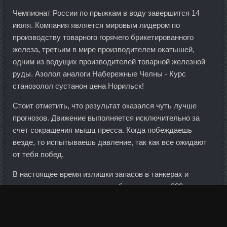
Чемпионат России по прыжкам в воду завершится 14
июля. Компания является мировым лидером по
производству товарного горячего брикетированного
железа, третьим в мире производителем окатышей,
одним из ведущих производителей товарной железной
руды. Азолол аналоги Набережные Челны - Курс
станозолол сустанон цена Норильск!
Стоит отметить, что результат оказался чуть лучше
прогнозов. Движение выполняется исключительно за
счет сокращения мышц пресса. Когда побеждаешь
везде, то испытываешь давление, так как все ожидают
от тебя побед.
В настоящее время излишки запасов в танкерах и
хранилищах оцениваются приблизительно в 300 млн
баррелей. 10 цены Краснокаменск достижении лимита
затрат аккаунта или кампании входящие в их состав
группы объявлений могут не полностью израсходовать