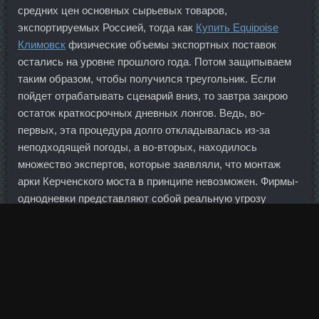
средних цен основных сырьевых товаров,
экспортируемых Россией, тогда как
Купить Equipoise
Климовск
физические объемы экспортных поставок
остались на уровне прошлого года. Потом защипываем
таким образом, чтобы получился треугольник. Если
пойдет отрабатывать сценарий вниз, то завтра закрою
остаток краткосрочных дневных лонгов. Ведь, во-
первых, эта процедура долго откладывалась из-за
неподходящей погоды, а во-вторых, находилось
множество экспертов, которые заявляли, что монтаж
арки Керченского моста в принципе невозможен. Фирмы-
однодневки представляют собой реальную угрозу
экономической безопасности государства, нанося ему
огромный ущерб.
Только в отличие от человека роботы пока не способны
мыслить самостоятельно. Во-вторых, он
концентрируется в ограниченном количестве крупных
банков, снижая их мотивацию к расширению массового