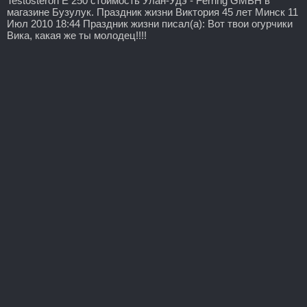
Testosteron E 250 стоимость Улан-Удэ - Ferring GMBH в
магазине Бузулук. Праздник жизни Виктория 45 лет Минск 11
Июл 2010 18:44 Праздник жизни писал(а): Вот твои огурчики
Вика, какая же ты молодец!!!!