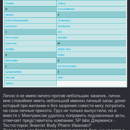
Лично я не имею ничего против небольших заначек, лично
мне спокойнее иметь небольшой именно личный запас денег
который при желании я без зазрения совести могу потратить
на свои личные прихоти. Груз не только выпустили, но и
вместе с Минтрансом удалось поправить подзаконные акты,
отмечает представитель компании. SP labs Дзержинск -
Тестостерон Энантат Body Pharm Иваново?