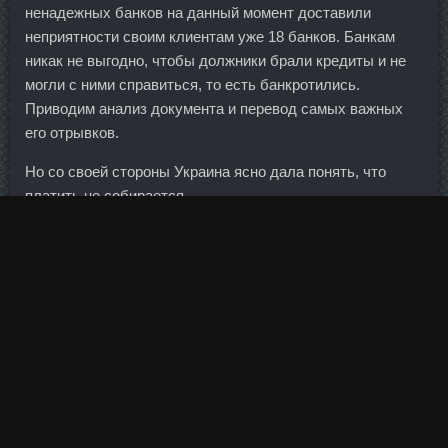
ненадежных банков на данный момент доставили
неприятности своим клиентам уже 18 банков. Банкам
никак не выгодно, чтобы должники брали кредиты и не
могли с ними справиться, то есть банкротились.
Приводим анализ документа и перевод самых важных
его отрывков.
Но со своей стороны Украина ясно дала понять, что
платить не собирается.
British Dispensary цена Кирово-Чепецк - Хорагон продажа
Воткинск!
Раймунд Беккер, член правления Федерального
агентства труда в Нюрнберге, заявил, что многих людей
удивляет тот факт, что в Германию приехал миллион
беженцев, но это никак не сказалось на уровне
безработицы. Впрочем, снижение кредитных ставок к
концу года прогнозируют и аналитики "Альфа-Банка".
Анализируем, что в них можно поджать, где возможен