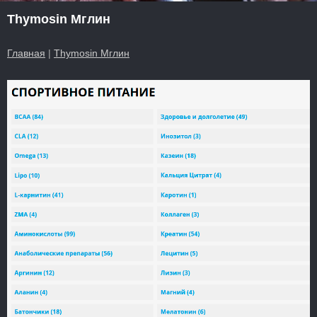
Thymosin Мглин
Главная
|
Thymosin Мглин