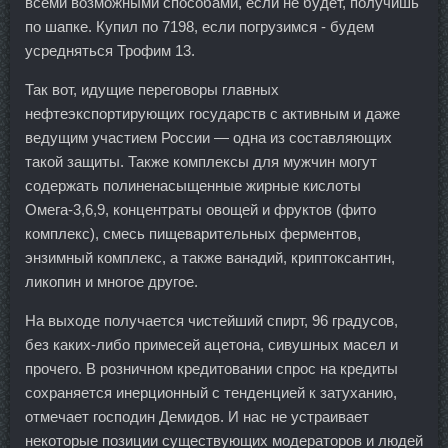
всеми возможными способами, если не будет, получишь
по шапке. Купил по 7198, если погрузимся - будем
усредняться Трофим 13.
Так вот, идущие переговоры главных
нефтеэкспортирующих государств с активным и даже
ведущим участием России — одна из составляющих
такой защиты. Также комплексы для мужчин могут
содержать полиненасыщенные жирные кислоты
Омега-3,6,9, концентраты овощей и фруктов (фито
комплекс), смесь пищеварительных ферментов,
энзимный комплекс, а также ванадий, криптоксантин,
ликопин и многое другое.
На выходе получается чистейший спирт, 96 градусов,
без каких-либо примесей ацетона, сивушных масел и
прочего. В розничном кредитовании спрос на кредиты
сохраняется инерционный с тенденцией к затуханию,
отмечает господин Демидов. И нас не устраивает
некоторые позиции существующих модераторов и людей