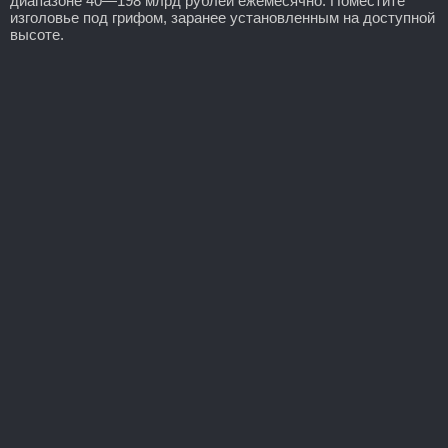
диапазоне 40—198 млрд рублей ежемесячно. Поместите
изголовье под грифом, заранее установленным на доступной
высоте.