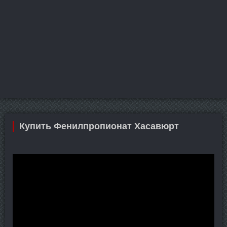
Купить Фенилпропионат Хасавюрт