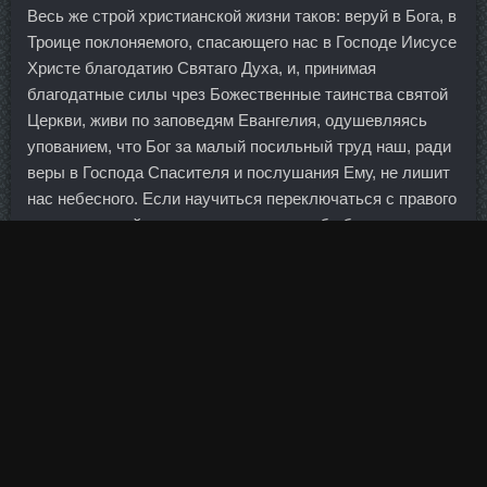
Весь же строй христианской жизни таков: веруй в Бога, в
Троице поклоняемого, спасающего нас в Господе Иисусе
Христе благодатию Святаго Духа, и, принимая
благодатные силы чрез Божественные таинства святой
Церкви, живи по заповедям Евангелия, одушевляясь
упованием, что Бог за малый посильный труд наш, ради
веры в Господа Спасителя и послушания Ему, не лишит
нас небесного. Если научиться переключаться с правого
глаза на левый, то вы почувствуете себя более
уверенно. Корпоративный кредитный портфель составил
681,9 млрд рублей, а кредитный портфель физических
лиц увеличился до 88,2 млрд, уточняется в пресс-
релизе банка. Так что в его сердце я попала точно не
через желудок )) Противоречий не вижу, я в целом не
привыкла к их еде и не привыкну, есть отдельные
элементы которые есть можно, но как в том старом
фильме про крокодила Данди - "есть можно но на вкус...
В июле 2016 года номинальные ставки по надежным