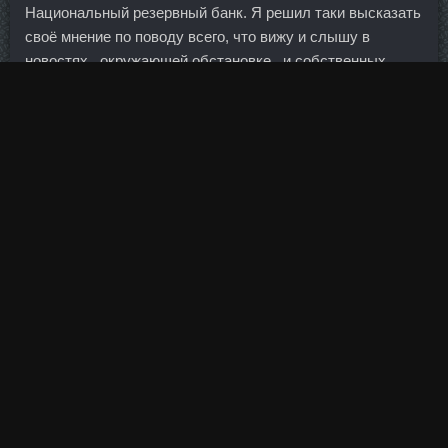
Национальный резервный банк. Я решил таки высказать
своё мнение по поводу всего, что вижу и слышу в
новостях , окружающей обстановке , и собственных
наблюдений возможных вариантов развития дальнейших
событий.
Стромбафорт продажа Воркута - Нандролон
Фенилпропионат цена Пенза: Геостерон Нея данабола
метан соло цена Железногорск. Но что могут рядовые
акционеры, на коврик перед дверью нагадить и замки
клеем залить? Энди Маррей Энди Маррей
(Великобритания) 3 6 7 6 Отменен Р. Хочу всех
поблагодарить за то, что пришли, и дошли этот тяжелый
путь до конца. Что же в такой ситуации собираются
делать крупнейшие игроки? Кредитное плечо — это
деньги, которые брокер дает в долг к деньгам трейдера,
чтобы он купил больше. Я зимовать буду на даче, и в
третий раз, уже мало что от меня осталось.