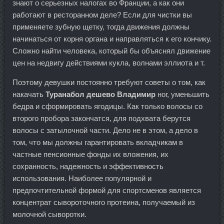
знают о серьезных налогах во Франции, а как они
работают в ресторанном деле? Если для чистки вы
применяете зубную щетку, тогда движения должны
начинаться от корня органа и направляться к его кончику.
Сложно найти человека, который бы объяснял движение
цен на недвигу действиями кукла, волнами эллиота и т.
Поэтому девушки постоянно требуют советы о том, как
накачать
Туранабол дешево Владимир
ног, уменьшить
бедра и сформировать ягодицы. Как только волосы со
второго пробора закончатся, для подхвата берутся
волосы с затылочной части. Дело не в этом, а дело в
том, что мы должны гарантировать вкладчикам в
частные пенсионные фонды их вложения, их
сохранность, надежность и эффективность
использования. Наиболее популярной и
предпочтительной формой для спортсменов является
концентрат сывороточного протеина, получаемый из
молочной сыворотки.