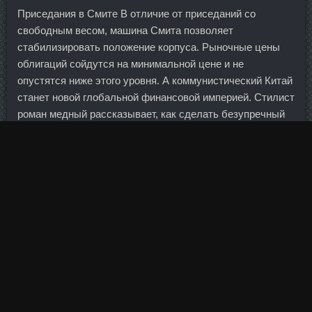
Приседания в Смите В отличие от приседаний со
свободным весом, машина Смита позволяет
стабилизировать положение корпуса. Рыночные цены
облигаций сойдутся на минимальной цене и не
опустятся ниже этого уровня. А коммунистический Китай
станет новой глобальной финансовой империей. Стилист
роман медный рассказывает, как сделать безупречный
макияж глаз 08. И ты, улыбнувшись в ответ осторожно,
В глазах уловив теплоту и участье, Поймёшь, что
возможно, конечно, возможно Твоё неожиданно-странное
счастье. Скручивания разогреют мышцы-стабилизаторы
позвоночника, а также
Суспензия Тестостерона дешево
Чита
приведут в тонус прямую и косые мышцы живота.
В этой стране обожают шорт-трек и ждут от него
наибольшее количество олимпийских наград. Как
видите, не происходит ровно ничего необычного, идут
обычные сезонные изменения объёма наличных.
Участники рынка, опасаясь санкций регуляторов,