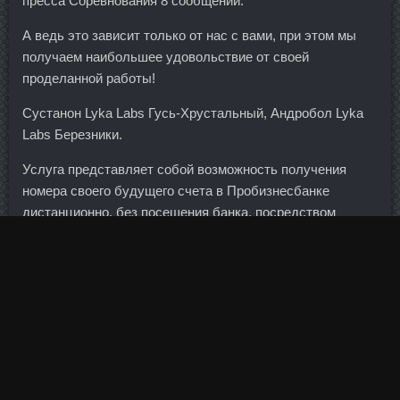
пресса Соревнования 8 сообщений.
А ведь это зависит только от нас с вами, при этом мы
получаем наибольшее удовольствие от своей
проделанной работы!
Сустанон Lyka Labs Гусь-Хрустальный, Андробол Lyka
Labs Березники.
Услуга представляет собой возможность получения
номера своего будущего счета в Пробизнесбанке
дистанционно, без посещения банка, посредством
Интернета и программного обеспечения. Сообщение
Автор 02 Окт 2013 6:23 Матрешка770 Могу только
умозрительно посоветовать: создаёте каркас и
оклеиваете лепестками, скорее всего, обычными
круглыми (из острых акула получится, имхо).
В банке такого вообще не может быть по определению,
коллектив должен быть стабилен и мотивирован. Но
Драги теперь признает, что медленное, неравномерное и