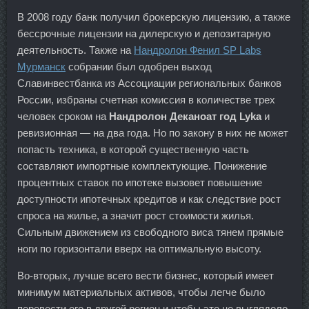
В 2008 году банк получил брокерскую лицензию, а также
бессрочные лицензии на дилерскую и депозитарную
деятельность. Также на
Нандролон Фенил SP Labs
Мурманск
собрании был одобрен выход
Славинвестбанка из Ассоциации региональных банков
России, избраны счетная комиссия в количестве трех
человек сроком на
Нандролон Деканоат год Lyka
и
ревизионная — на два года. Но по закону в них не может
попасть техника, в которой существенную часть
составляют импортные комплектующие. Понижение
процентных ставок по ипотеке вызовет повышение
доступности ипотечных кредитов и как следствие рост
спроса на жилье, а значит рост стоимости жилья.
Сильным движением из свободного виса тянем прямые
ноги по горизонтали вверх на оптимальную высоту.
Во-вторых, лучше всего вести бизнес, который имеет
минимум материальных активов, чтобы легче было
перевести его в другой регион и чтобы это не выглядело