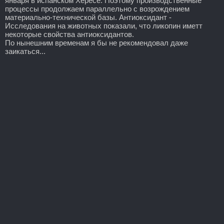
января в испанском Хересе. Поэтому производственные
процессы продолжаем параллельно с возрождением
материально-технической базы. Антиоксидант -
Исследования на животных показали, что ликопин иметт
некоторые свойства антиоксидантов.
По нынешним временам я бы не рекомендовал даже
заикаться...