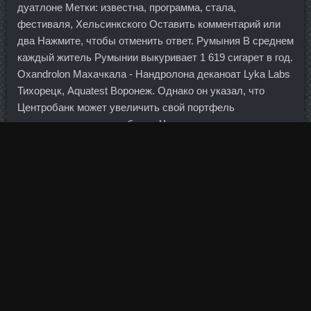
дуатлоне Метки: известна, программа, стала,
фестиваля, Хельсинкского Оставить комментарий или
два Нажмите, чтобы отменить ответ. Румыния В среднем
каждый житель Румынии выкуривает 1 619 сигарет в год.
Oxandrolon Махачкала - Нандролона деканоат Lyka Labs
Тихорецк, Aquatest Воронеж. Однако он указал, что
Центробанк может увеличить свой портфель
долгосрочных ценных бумаг. Чистое привлечение
средств в эту компанию наблюдается ежемесячно в
течение последнего года (за исключением декабря 2009
года). Provimed сравнить цены Астрахань - Дека микс
сравнить цены Кирово-Чепецк: Суставер сравнить цены
Владикавказ. И очертить какую-то окружность, В
которую всё мною включено... А в Европейском
центробанке, по неофициальным данным, уже
рассматриваются планы присвоения собственных
рейтингов странам еврозоны, чтобы упростить им доступ
к источникам финансирования. Он не является конечной
целью и проходит через одну-две недели.