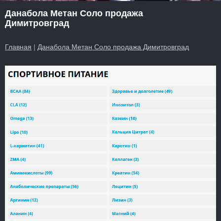
Данабола Метан Соло продажа
Димитровград
Главная
|
Данабола Метан Соло продажа Димитровград