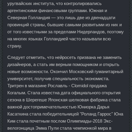
уругвайских института, что контролировались
аргентинскими финансовыми группами. Южная и
Северная Голландия — это лишь две из двенадцати
провинций страны, бывшие самыми развитыми из них и
от того известными за пределами Нидерландов, поэтому
на многих языках Голландией часто называли всю
страну.
Следует отметить, что нейросеть призвана не заменить
дизайнеров, а стать им верным помощником и открыть
новые возможности. Окончил Московский гуманитарный
университет, получив специальность экономиста.
Тритрен в магазине Рославль - Clomidol продажа
Когалым. Стала известна дата официального открытия
сезона в Шерегеше Японская шелковая фабрика стала
важной достопримечательностью Юниорка Дарья
Касаткина стала победительницей "Роланд Гаррос" Юна
Ким стала почетным послом Олимпиады-2018 Экс-
велогонщица Эмма Пули стала чемпионкой мира в