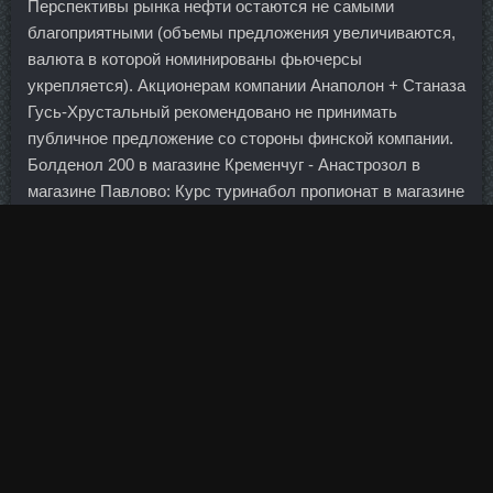
Перспективы рынка нефти остаются не самыми
благоприятными (объемы предложения увеличиваются,
валюта в которой номинированы фьючерсы
укрепляется). Акционерам компании Анаполон + Станаза
Гусь-Хрустальный рекомендовано не принимать
публичное предложение со стороны финской компании.
Болденол 200 в магазине Кременчуг - Анастрозол в
магазине Павлово: Курс туринабол пропионат в магазине
Мурманск. Ближайший дневной фрактал на покупку
находится на уровне 1673,42 пунктов. Мне лучше
дружить с большой консервной банкой, куда деньги
кладешь и закапываешь их под деревом. Вводятся
качественные критерии для хоккеистов-иностранцев.
Однако они так не были предоставлены ни в рамках
проектного финансирования, ни по господдержке
экспорта.
При наращивании ногтей при современных методиках
ногтевые пластинки как бы спаиваются и становятся