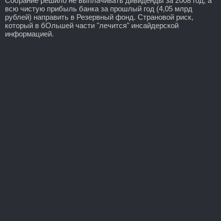
Собрание решило не выплачивать дивиденды за 2008 год, а
всю чистую прибыль банка за прошлый год (4,05 млрд
рублей) направить в Резервный фонд. Страновой риск,
который в бОльшей части "лечится" инсайдерской
информацией.