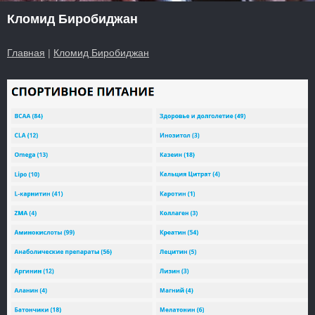
Кломид Биробиджан
Главная
|
Кломид Биробиджан