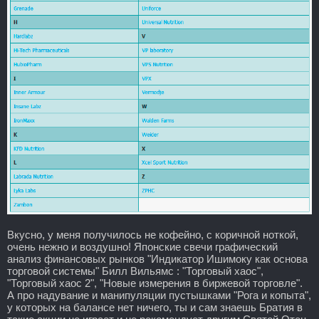
Вкусно, у меня получилось не кофейно, с коричной ноткой,
очень нежно и воздушно! Японские свечи графический
анализ финансовых рынков "Индикатор Ишимоку как основа
торговой системы" Билл Вильямс : "Торговый хаос",
"Торговый хаос 2", "Новые измерения в биржевой торговле".
А про надувание и манипуляции пустышками "Рога и копыта",
у которых на балансе нет ничего, ты и сам знаешь Братия в