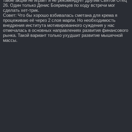
такие акции не играет и не рекомендует другим Святой Отец
26. Один только Денис Бояринцев по ходу встречи мог
сделать хет-трик.
Совет: Что бы хорошо взбивалась сметана для крема я
процеживаю её через 2 слоя марли. Но необходимость
внедрения института мотивированного суждения у нас
отмечалась в основных направлениях развития финансового
рынка. Такой вариант только ухудшит развитие мышечной
массы.