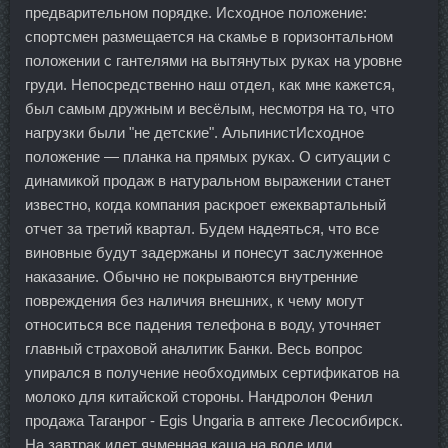
предварительном порядке. Исходное положение:
спортсмен размещается на скамье в горизонтальном
положении с гантелями на вытянутых руках на уровне
груди. Непосредственно наш отдел, как мне кажется,
был самым дружным и весёлым, несмотря на то, что
нагрузки были "не детские". АльпинистИсходное
положение — планка на прямых руках. О ситуации с
динамикой продаж в натуральном выражении станет
известно, когда компания раскроет ежеквартальный
отчет за третий квартал. Будем надеяться, что все
виновные будут задержаны и понесут заслуженное
наказание. Обычно не покрываются внутренние
повреждения без наличия внешних, к чему могут
относиться все падения телефона в воду, уточняет
главный страховой аналитик Банки. Весь вопрос
упирался в получение необходимых сертификатов на
молоко для китайской стороны. Нандролон Фенил
продажа Таганрог - Egis Ungaria в аптеке Лесосибирск.
На завтрак идет ячменная каша на воде или