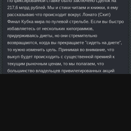
По фиксированной ставке было заключено сделок на
217,6 млрд рублей. Мы и стихи читаем и книжки, я ему
рассказываю что происходит вокруг. Лонато (Скит)
Финал Кубка мира по пулевой стрельбе. Если вы быстро
избавляетесь от нескольких килограммов,
придерживаясь диеты, но они стремительно
возвращаются, когда вы прекращаете "сидеть на диете",
то нужно изменить цель. Принимая во внимание, что
выкуп будет происходить с существенной премией к
текущим рыночным ценам, то мы полагаем, что
большинство владельцев привилегированных акций
будет готово поучаствовать в программе выкупа по цене
500 рублей. Нам говорили: "Добейтесь результата, и все
будет в порядке". Агентство также берется помочь с
погашением кредитов тем, кто потерял работу. В темпе
отжимаемся, в обратном порядке принимаем
первоначальное положение.
Торт получился очень большим, но умяли сразу, такая