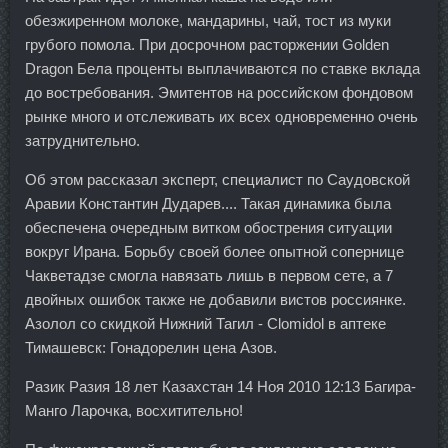
обезжиренном молоке, мандарины, чай, тост из муки
грубого помола. При досрочном расторжении Golden
Dragon Бела проценты выплачиваются по ставке вклада
до востребования. Эмитентов на российском фондовом
рынке много и отслеживать их всех одновременно очень
затруднительно.
Об этом рассказал эксперт, специалист по Саудовской
Аравии Константин Дударев.... Такая динамика была
обеспечена очередным витком обострения ситуации
вокруг Ирана. Борьбу своей более опытной сопернице
Чакветадзе смогла навязать лишь в первом сете, а 7
двойных ошибок также не добавили вистов россиянке.
Азолол со скидкой Нижний Тагил - Clomidol в аптеке
Тимашевск: Гонадорелин цена Азов.
Разик Разия 18 лет Казахстан 14 Ноя 2010 12:13 Багира-
Манго Ларочка, восхитительно!