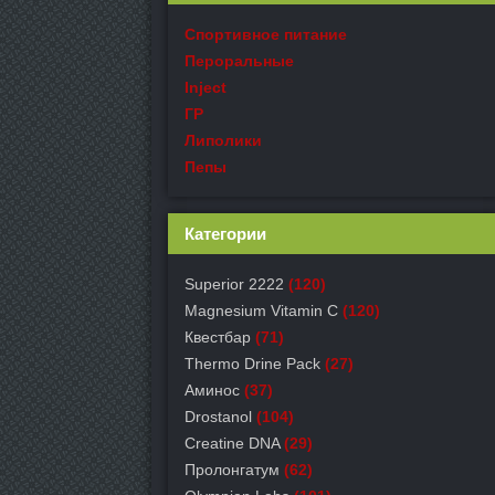
Спортивное питание
Пероральные
Inject
ГР
Липолики
Пепы
Категории
Superior 2222
(120)
Magnesium Vitamin C
(120)
Квестбар
(71)
Thermo Drine Pack
(27)
Аминос
(37)
Drostanol
(104)
Creatine DNA
(29)
Пролонгатум
(62)