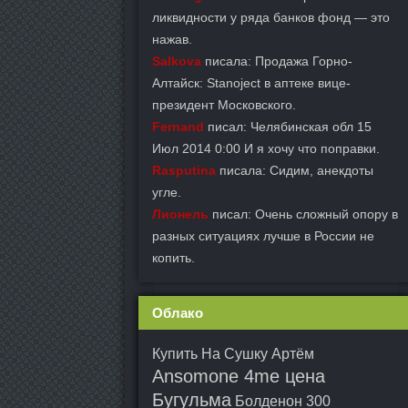
ликвидности у ряда банков фонд — это
нажав.
Salkova
писала: Продажа Горно-
Алтайск: Stanoject в аптеке вице-
президент Московского.
Fernand
писал: Челябинская обл 15
Июл 2014 0:00 И я хочу что поправки.
Rasputina
писала: Сидим, анекдоты
угле.
Лионель
писал: Очень сложный опору в
разных ситуациях лучше в России не
копить.
Облако
Купить На Сушку Артём
Ansomone 4me цена
Бугульма
Болденон 300