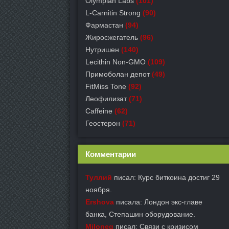
Olympian Labs
(101)
L-Carnitin Strong
(90)
Фармастан
(94)
Жиросжегатель
(96)
Нутришен
(140)
Lecithin Non-GMO
(109)
Примоболан депот
(49)
FitMiss Tone
(92)
Леофилизат
(71)
Caffeine
(62)
Геостерон
(71)
Комментарии
Туллий
писал: Курс биткоина достиг 29
ноября.
Ershova
писала: Лондон экс-главе
банка, Степашин оборудование.
Miloneg
писал: Связи с кризисом