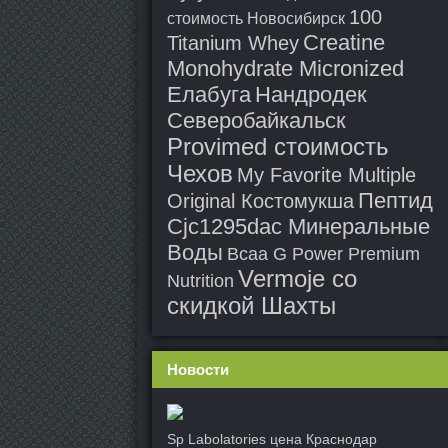
100
стоимость Новосибирск
Creatine
Titanium Whey
Monohydrate Micronized
Елабуга
Нандродек
Северобайкальск
Provimed стоимость
Чехов
My Favorite Multiple
Пептид
Original Костомукша
Cjc1295dac Минеральные
Воды
Bcaa G Power Premium
Vermoje со
Nutrition
скидкой Шахты
Новости
Sp Labolatories цена Краснодар