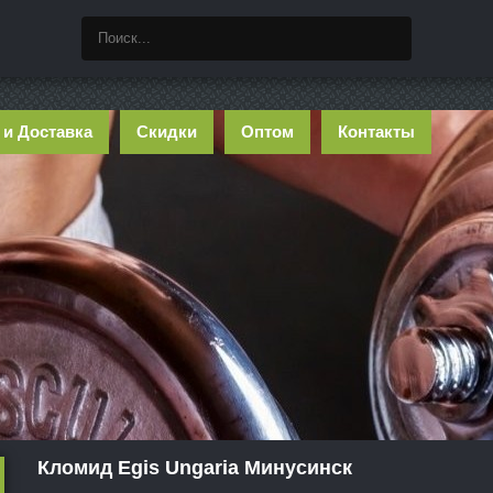
 и Доставка
Скидки
Оптом
Контакты
Кломид Egis Ungaria Минусинск