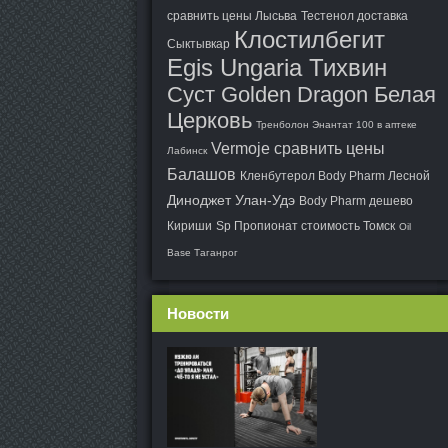
сравнить цены Лысьва
Тестенол доставка
Клостилбегит
Сыктывкар
Egis Ungaria Тихвин
Суст Golden Dragon Белая
Церковь
Тренболон Энантат 100 в аптеке
Vermoje сравнить цены
Лабинск
Балашов
Кленбутерол Body Pharm Лесной
Диноджет Улан-Удэ
Body Pharm дешево
Кириши
Sp Пропионат стоимость Томск
Oil
Base Таганрог
Новости