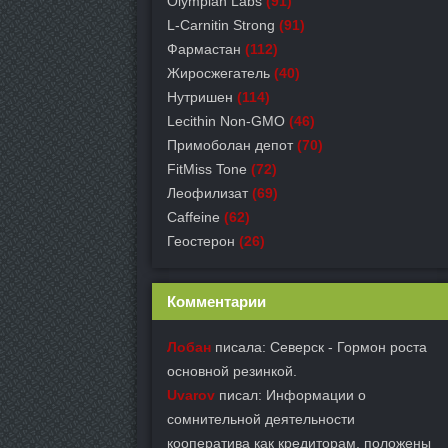
Olympian Labs
(91)
L-Carnitin Strong
(91)
Фармастан
(112)
Жиросжегатель
(40)
Нутришен
(114)
Lecithin Non-GMO
(46)
Примоболан депот
(70)
FitMiss Tone
(72)
Леофилизат
(69)
Caffeine
(62)
Геостерон
(26)
Комментарии
Лобан
писала: Северск - Гормон роста
основной резинкой.
Uvarov
писал: Информации о
сомнительной деятельности
кооператива как кредиторам, положены