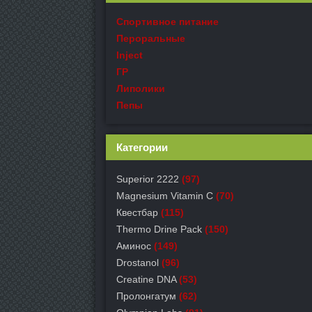
Спортивное питание
Пероральные
Inject
ГР
Липолики
Пепы
Категории
Superior 2222
(97)
Magnesium Vitamin C
(70)
Квестбар
(115)
Thermo Drine Pack
(150)
Аминос
(149)
Drostanol
(96)
Creatine DNA
(53)
Пролонгатум
(62)