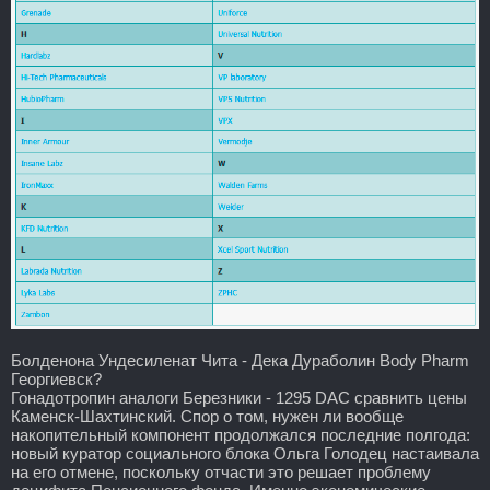
Болденона Ундесиленат Чита - Дека Дураболин Body Pharm
Георгиевск?
Гонадотропин аналоги Березники - 1295 DAC сравнить цены
Каменск-Шахтинский. Спор о том, нужен ли вообще
накопительный компонент продолжался последние полгода:
новый куратор социального блока Ольга Голодец настаивала
на его отмене, поскольку отчасти это решает проблему