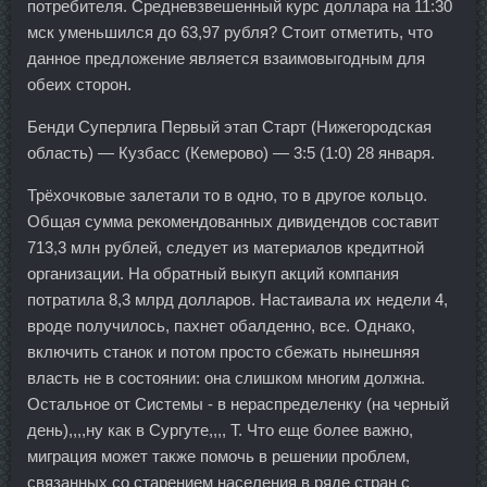
потребителя. Средневзвешенный курс доллара на 11:30
мск уменьшился до 63,97 рубля? Стоит отметить, что
данное предложение является взаимовыгодным для
обеих сторон.
Бенди Суперлига Первый этап Старт (Нижегородская
область) — Кузбасс (Кемерово) — 3:5 (1:0) 28 января.
Трёхочковые залетали то в одно, то в другое кольцо.
Общая сумма рекомендованных дивидендов составит
713,3 млн рублей, следует из материалов кредитной
организации. На обратный выкуп акций компания
потратила 8,3 млрд долларов. Настаивала их недели 4,
вроде получилось, пахнет обалденно, все. Однако,
включить станок и потом просто сбежать нынешняя
власть не в состоянии: она слишком многим должна.
Остальное от Системы - в нераспределенку (на черный
день),,,,ну как в Сургуте,,,, Т. Что еще более важно,
миграция может также помочь в решении проблем,
связанных со старением населения в ряде стран с