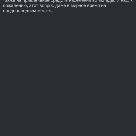
также на привлечение средств населения во вклады. У нас, к
сожалению, этот вопрос даже в мирное время на
предпоследнем месте...