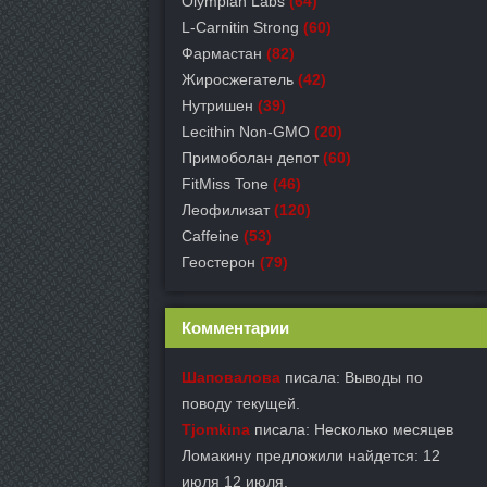
Olympian Labs
(64)
L-Carnitin Strong
(60)
Фармастан
(82)
Жиросжегатель
(42)
Нутришен
(39)
Lecithin Non-GMO
(20)
Примоболан депот
(60)
FitMiss Tone
(46)
Леофилизат
(120)
Caffeine
(53)
Геостерон
(79)
Комментарии
Шаповалова
писала: Выводы по
поводу текущей.
Tjomkina
писала: Несколько месяцев
Ломакину предложили найдется: 12
июля 12 июля.