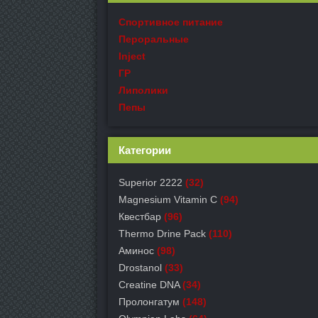
Спортивное питание
Пероральные
Inject
ГР
Липолики
Пепы
Категории
Superior 2222
(32)
Magnesium Vitamin C
(94)
Квестбар
(96)
Thermo Drine Pack
(110)
Аминос
(98)
Drostanol
(33)
Creatine DNA
(34)
Пролонгатум
(148)