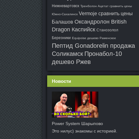
Нижневартовск
Тренболон Ацетат сравнить цены
Vermoje сравнить цены
Южно-Сахалинск
Оксандролон British
Балашов
Dragon Каспийск
Станозолол
Березники
Equipoise дешево Раменское
Пептид Gonadorelin продажа
Соликамск
Пронабол-10
дешево Ржев
Новости
Power System Шарыпово
Это нилус) знакомы с историей.