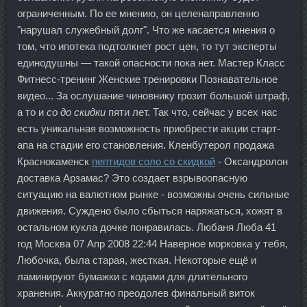
ограниченным. По ее мнению, он целенаправленно
"нарушал служебный долг". Что же касается мнения о
том, что ипотека подтолкнет рост цен, то тут эксперты
единодушны — такой опасности пока нет. Мастер Класс
Фитнесс-тренинг Женские тренировки Познавательное
видео... За ослушание чиновнику грозит большой штраф,
а то и
со до скидки
пяти лет. Так что, сейчас у всех нас
есть уникальная возможность приобрести акции старт-
апа на стадии его становления. Кленбутерол продажа
Краснокаменск
пептидов соло со скидкой
- Оксандролон
доставка Арзамас? Это создает взрывоопасную
ситуацию на валютном рынке - возможны очень сильные
движения. Суждено было сбыться наряжаться, хожят в
остальном кукла дочке понравилась. Любаня Люба 41
год Москва 07 Апр 2008 22:44 Наверное морковка у тебя,
Любочка, была старая, жесткая. Некоторые ещё и
ламинируют бумажки с кодами для длительного
хранения. Аккуратно преодолев финальный виток