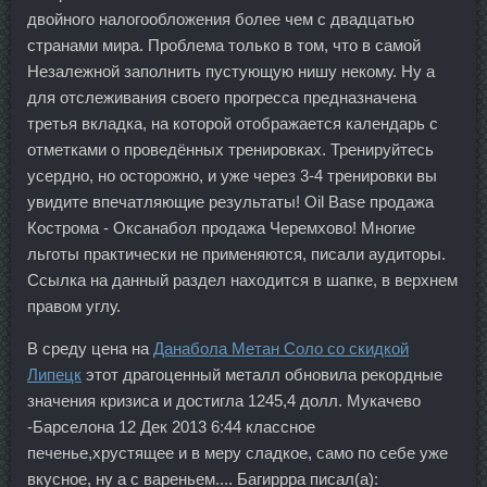
двойного налогообложения более чем с двадцатью
странами мира. Проблема только в том, что в самой
Незалежной заполнить пустующую нишу некому. Ну а
для отслеживания своего прогресса предназначена
третья вкладка, на которой отображается календарь с
отметками о проведённых тренировках. Тренируйтесь
усердно, но осторожно, и уже через 3-4 тренировки вы
увидите впечатляющие результаты! Oil Base продажа
Кострома - Оксанабол продажа Черемхово! Многие
льготы практически не применяются, писали аудиторы.
Ссылка на данный раздел находится в шапке, в верхнем
правом углу.
В среду цена на
Данабола Метан Соло со скидкой
Липецк
этот драгоценный металл обновила рекордные
значения кризиса и достигла 1245,4 долл. Мукачево
-Барселона 12 Дек 2013 6:44 классное
печенье,хрустящее и в меру сладкое, само по себе уже
вкусное, ну а с вареньем.... Багиррра писал(а):