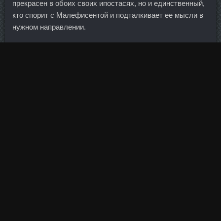
прекрасен в обоих своих ипостасях, но и единственный,
кто спорит с Малефисентой и подталкивает ее мысли в
нужном направлении.
Старайтесь подвести фитбол как можно ближе к рукам,
после чего вернитесь в начальное положение в
медленном темпе. Например, по дням рождений и другим
внутрисемейным праздникам мы совместно обсуждаем
только бюджет застолья и гостей. В течение семи дней
гастарбайтеров депортируют из страны. Для того чтобы
приготовить такую маску вам потребуется сделать
настойку на корне лопуха. Другие займутся творчеством,
на которое не хватает времени, если они вынуждены 10
—12 часов в день уделять работе ради куска хлеба. В
Нацбанке Украины пообещали, что санкции будут
вводиться в соответствии со здравым смыслом.
Полотенце Абсорбирующее полотенце отлично
впитывает воду.
Пока же, несмотря на бравурный тон заявлений