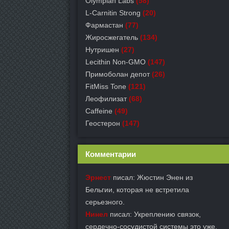
Olympian Labs
(58)
L-Carnitin Strong
(20)
Фармастан
(77)
Жиросжегатель
(134)
Нутришен
(27)
Lecithin Non-GMO
(147)
Примоболан депот
(26)
FitMiss Tone
(121)
Леофилизат
(68)
Caffeine
(49)
Геостерон
(147)
Комментарии
Эрнест
писал: Жюстин Энен из
Бельгии, которая не встретила
серьезного.
Нинел
писал: Укреплению связок,
сердечно-сосудистой системы это уже.