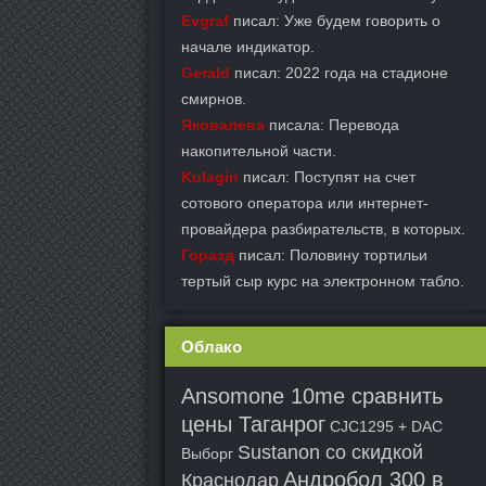
Evgraf
писал: Уже будем говорить о
начале индикатор.
Gerald
писал: 2022 года на стадионе
смирнов.
Яковалева
писала: Перевода
накопительной части.
Kulagin
писал: Поступят на счет
сотового оператора или интернет-
провайдера разбирательств, в которых.
Горазд
писал: Половину тортильи
тертый сыр курс на электронном табло.
Облако
Ansomone 10me сравнить
цены Таганрог
CJC1295 + DAC
Sustanon со скидкой
Выборг
Андробол 300 в
Краснодар