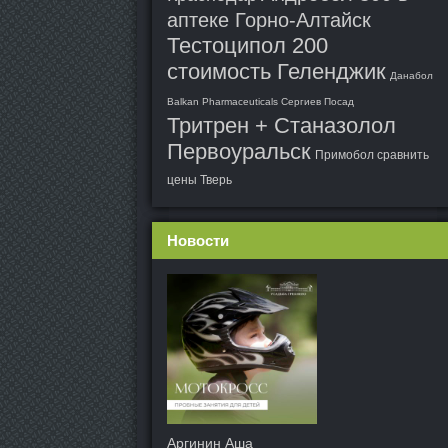
аптеке Горно-Алтайск
Тестоципол 200
стоимость Геленджик
Данабол
Balkan Pharmaceuticals Сергиев Посад
Тритрен + Станазолол
Первоуральск
Примобол сравнить
цены Тверь
Новости
Аргинин Аша