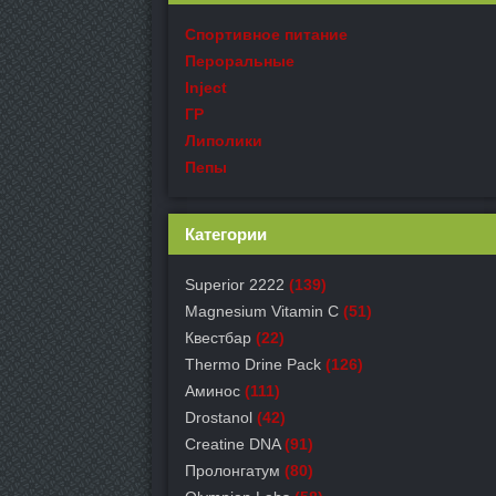
Спортивное питание
Пероральные
Inject
ГР
Липолики
Пепы
Категории
Superior 2222
(139)
Magnesium Vitamin C
(51)
Квестбар
(22)
Thermo Drine Pack
(126)
Аминос
(111)
Drostanol
(42)
Creatine DNA
(91)
Пролонгатум
(80)