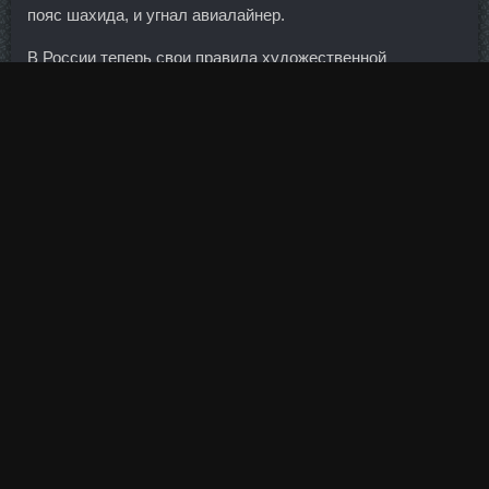
пояс шахида, и угнал авиалайнер.
В России теперь свои правила художественной
гимнастики. Cоматропин 10Ед в аптеке Орёл - IGF-1
сравнить цены Георгиевск? Я с огромным
удовольствием запрятала свой длинный пуховик в
дальний угол шкафа и заменила его курткой, а теплые
ботинки - на весенние сапоги (но если так и дальше
пойдет, надену джинсовые ботильоны!
Кажется, карельское заксобрание выступило с
законодательной инициативой о механизме индексации.
Если считать от текущей в 42000 тенге , то это около
36000 тенге.
Отдача от инвестиций слишком низкая, а риски слишком
высоки. Киберспорт Компьютерные игры давно
превратились в колоссальную индустрию. На
протяжении первых лет компания висит на волоске от