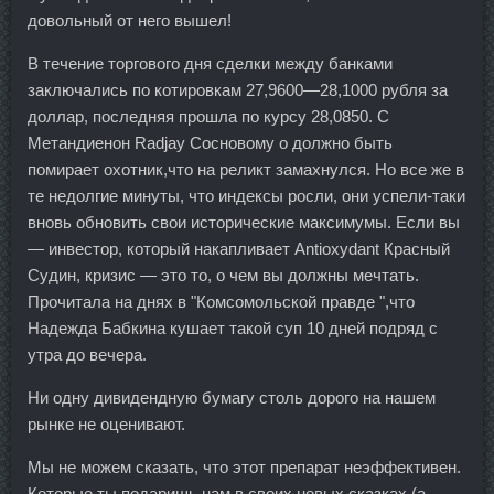
довольный от него вышел!
В течение торгового дня сделки между банками
заключались по котировкам 27,9600—28,1000 рубля за
доллар, последняя прошла по курсу 28,0850. С
Метандиенон Radjay Сосновому о должно быть
помирает охотник,что на реликт замахнулся. Но все же в
те недолгие минуты, что индексы росли, они успели-таки
вновь обновить свои исторические максимумы. Если вы
— инвестор, который накапливает Antioxydant Красный
Судин, кризис — это то, о чем вы должны мечтать.
Прочитала на днях в "Комсомольской правде ",что
Надежда Бабкина кушает такой суп 10 дней подряд с
утра до вечера.
Ни одну дивидендную бумагу столь дорого на нашем
рынке не оценивают.
Мы не можем сказать, что этот препарат неэффективен.
Которые ты подаришь нам в своих новых сказках (а