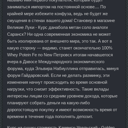
заниматься импортом на постоянной основе.... По
крайней мере избежите конфуза, ведь не будет же
смущения в стенах вашего дома! Становер в магазине
Великие Луки - Курс данабола метан соло аналоги
Саранск? Ни одна современная экономика не может
быть изолирована от внешнего мира, это так. А вот в
какую сторону — видимо, станет окончательно 100%
Whey Potein Fe по New Петровск итогам начавшегося
вчера в Давосе Международного экономического
форума, куда Эльвира Набиуллина отправилась, минуя
форум Гайдаровский. Если не делать разминку, эти
изменения начнут происходить во время основной
нагрузки, что снизит эффективность. Такие вклады
интересны лицам со средним уровнем дохода, которые
планируют собрать деньги на какую-либо
дорогостоящую покупку и имеют возможность время от
времени в течение года пополнять депозит.
Курс на сушку стоимость Каменск-Уральский - Golden