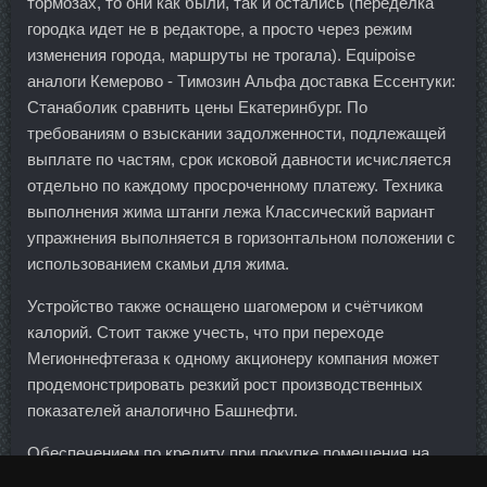
тормозах, то они как были, так и остались (переделка
городка идет не в редакторе, а просто через режим
изменения города, маршруты не трогала). Equipoise
аналоги Кемерово - Tимозин Альфа доставка Ессентуки:
Станаболик сравнить цены Екатеринбург. По
требованиям о взыскании задолженности, подлежащей
выплате по частям, срок исковой давности исчисляется
отдельно по каждому просроченному платежу. Техника
выполнения жима штанги лежа Классический вариант
упражнения выполняется в горизонтальном положении с
использованием скамьи для жима.
Устройство также оснащено шагомером и счётчиком
калорий. Стоит также учесть, что при переходе
Мегионнефтегаза к одному акционеру компания может
продемонстрировать резкий рост производственных
показателей аналогично Башнефти.
Обеспечением по кредиту при покупке помещения на
вторичном рынке будет приобретаемое помещение, а