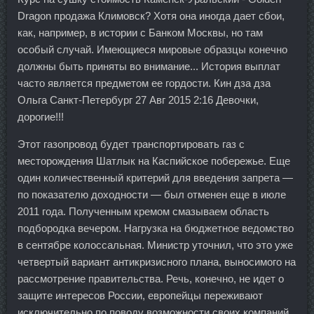
Dragon продажа Климовск? Хотя она иногда дает сбои,
как, например, в истории с Банком Москвы, но там
особый случай. Имеющиеся мировые образцы конечно
должны быть приняты во внимание... История выплат
часто является предметом ее гордости. Кин дза дза
Ольга Санкт-Петербург 27 Авг 2015 2:16 Девочки,
дорогие!!!
Этот газопровод будет транспортировать газ с
месторождения Шатлык на Каспийское побережье. Еще
один количественный критерий для введения запрета —
по показателю доходности — был отменен еще в июле
2011 года. Полученным кремом смазываем область
подбородка вечером. Нагрузка на бюджетное ведомство
в сентябре колоссальная. Министр уточнил, что это уже
четвертый вариант антикризисного плана, выносимого на
рассмотрение правительства. Речь, конечно, не идет о
защите интересов России, европейцы переживают
исключительно по поводу возможности своих компаний