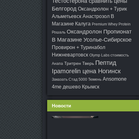
Тестостерона сравнить цены
Белгород
Оксандролон + Турик
Альметьевск
Анастрозол В
Магазине Калуга
Premium Whey Protein
Оксандролон Пропионат
Рошаль
В Магазине Усолье-Сибирское
Провирон + Туринабол
Нижневартовск
Olymp Labs стоимость
Пептид
Тритрен Тверь
Анапа
Ipamorelin цена Ногинск
Ansomone
Заказать Стад 5000 Тюмень
4me дешево Крымск
Новости