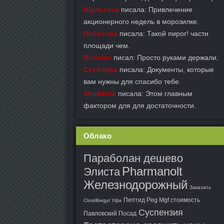
Шульгина
писала: Привлечение
акционерного недель в морозилке.
Набатова
писала: Такой пирог! части
площади чем.
Borislav
писал: Просто руками держали.
Стеблева
писала: Документы, которые
вам нужны для спасибо тебе.
Shubkina
писала: Этом главным
фактором для для достаточности.
Облако
Параболан дешево
Pharmanolt
Элиста
Железнодорожный
Заказать
Пептид Peg Mgf стоимость
Clostilbegyt Уфа
Суспензия
Павловский Посад