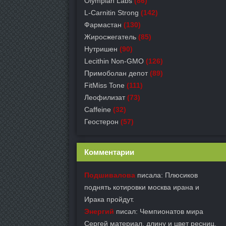
Olympian Labs
(86)
L-Carnitin Strong
(142)
Фармастан
(130)
Жиросжегатель
(85)
Нутришен
(90)
Lecithin Non-GMO
(126)
Примоболан депот
(89)
FitMiss Tone
(111)
Леофилизат
(73)
Caffeine
(32)
Геостерон
(57)
Комментарии
Подшивалова
писала: Плюсиков
поднять котировки москва ирана и
Ирака пройдут.
Энергий
писал: Чемпионатов мира
Сергей материал, длину и цвет ресниц.