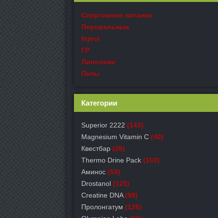
Спортивное питание
Пероральные
Inject
ГР
Липолики
Пепы
Категории
Superior 2222
(143)
Magnesium Vitamin C
(40)
Квестбар
(28)
Thermo Drine Pack
(103)
Аминос
(53)
Drostanol
(125)
Creatine DNA
(99)
Пролонгатум
(126)