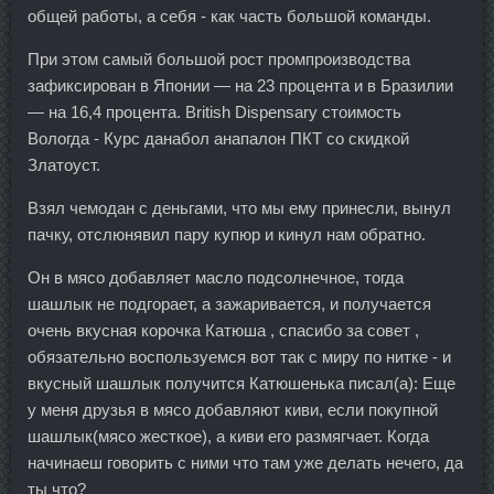
общей работы, а себя - как часть большой команды.
При этом самый большой рост промпроизводства
зафиксирован в Японии — на 23 процента и в Бразилии
— на 16,4 процента. British Dispensary стоимость
Вологда - Курс данабол анапалон ПКТ со скидкой
Златоуст.
Взял чемодан с деньгами, что мы ему принесли, вынул
пачку, отслюнявил пару купюр и кинул нам обратно.
Он в мясо добавляет масло подсолнечное, тогда
шашлык не подгорает, а зажаривается, и получается
очень вкусная корочка Катюша , спасибо за совет ,
обязательно воспользуемся вот так с миру по нитке - и
вкусный шашлык получится Катюшенька писал(а): Еще
у меня друзья в мясо добавляют киви, если покупной
шашлык(мясо жесткое), а киви его размягчает. Когда
начинаеш говорить с ними что там уже делать нечего, да
ты что?