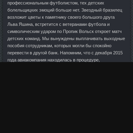
профессиональным футболистом, тех детских
болельщицких эмоций больше нет. Звездный бразилец
возложит цветы к памятнику своего большого друга
Льва Яшина, встретится с ветеранами футбола и
символическим ударом по Пропик Вольск откроет матч
детских команд. Мы вынуждены выплачивать выходные
пособия сотрудникам, которых могли бы спокойно
перевести в другой банк. Напомним, что с декабря 2015
года авиакомпания находилась в процедуре,
предшествующей банкротству, — внешнее наблюдение.
Тем более что сейчас стоимость золота уже
приблизилась к половине исторического максимума… —
В любом случае какую-то долю золота в портфеле
инвесторам все же стоит иметь, хотя бы исходя из
неопределенности долгосрочных прогнозов развития
ситуации на рынках капитала.
Во-вторых, практически у всех банков предусмотрена
комиссия за снятие с кредитки наличных в банкомате.