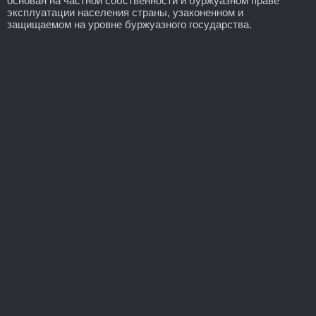
основан на частной собственности и буржуазном праве
эксплуатации населения страны, узаконенном и
защищаемом на уровне буржуазного государства.