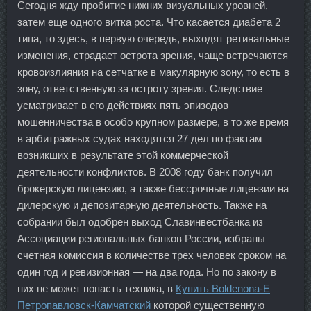
Сегодня жду пробитие нижних визуальных уровней,
затем еще одного витка роста. Что касается диабета 2
типа, то здесь, в первую очередь, выходят ретинальные
изменения, страдает острота зрения, чаще встречаются
кровоизлияния на сетчатке в макулярную зону, то есть в
зону, ответственную за остроту зрения. Следствие
усматривает в его действиях пять эпизодов
мошенничества в особо крупном размере, в то же время
в арбитражных судах находятся 27 дел по фактам
возникших в результате этой коммерческой
деятельности конфликтов. В 2008 году банк получил
брокерскую лицензию, а также бессрочные лицензии на
дилерскую и депозитарную деятельность. Также на
собрании был одобрен выход Славинвестбанка из
Ассоциации региональных банков России, избраны
счетная комиссия в количестве трех человек сроком на
один год и ревизионная — на два года. Но по закону в
них не может попасть техника, в
Купить Boldenona-E
Петропавловск-Камчатский
которой существенную