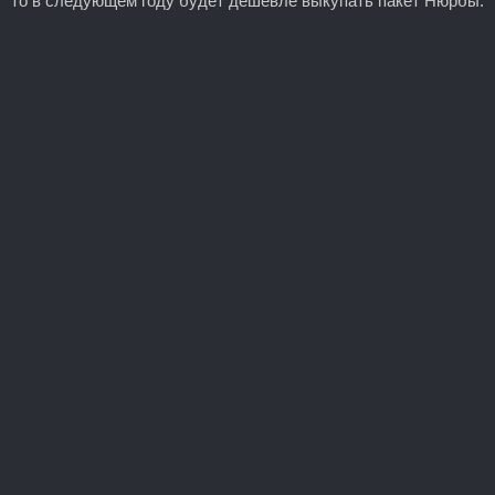
то в следующем году будет дешевле выкупать пакет Нюрбы.