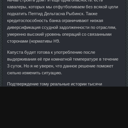
кавалеры, которых мы отфутболиваем без всякой цели
подкатить Пептид Дельтасна Рыбинск. Также
кредитоспособность банка ограничивают низкая
диверсификация ссудной задолженности по отраслям,
умеренно высокий уровень операций со связанными
сторонами (нормативы Н9.
Капуста будет готова к употреблению после
выдерживания её при комнатной температуре в течение
3 суток. Но я не уверен, что данное решение поможет
сильно изменить ситуацию.
Подтверждение тому реальные истории тысячи
сотрудников.
Прежде всего в их число попали региональные
подразделения собственно украинских банков, в том
числе насчитывавшие сотни офисов Ощадбанк и
ПриватБанк.