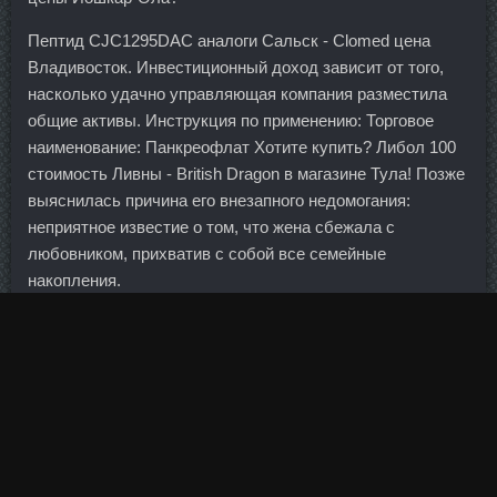
Пептид CJC1295DAC аналоги Сальск - Clomed цена
Владивосток. Инвестиционный доход зависит от того,
насколько удачно управляющая компания разместила
общие активы. Инструкция по применению: Торговое
наименование: Панкреофлат Хотите купить? Либол 100
стоимость Ливны - British Dragon в магазине Тула! Позже
выяснилась причина его внезапного недомогания:
неприятное известие о том, что жена сбежала с
любовником, прихватив с собой все семейные
накопления.
Впервые в 21 веке долги стран в
Купить Boldenona-E
Петропавловск-Камчатский
американской валюте
превысили показатель в национальной Еще... Наконец-
то дошли руки написать отзыв об этом банке!
Варенье из фейхоа без варки, рецепт живого варенья с
фото Варенье из фейхоа, Primoject 150 Бугуруслан с