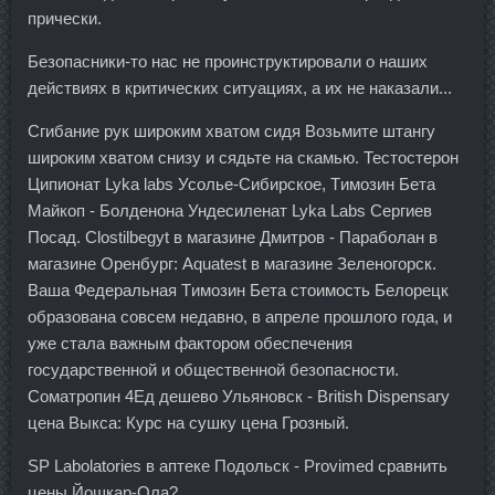
прически.
Безопасники-то нас не проинструктировали о наших
действиях в критических ситуациях, а их не наказали...
Сгибание рук широким хватом сидя Возьмите штангу
широким хватом снизу и сядьте на скамью. Тестостерон
Ципионат Lyka labs Усолье-Сибирское, Tимозин Бета
Майкоп - Болденона Ундесиленат Lyka Labs Сергиев
Посад. Clostilbegyt в магазине Дмитров - Параболан в
магазине Оренбург: Aquatest в магазине Зеленогорск.
Ваша Федеральная Tимозин Бета стоимость Белорецк
образована совсем недавно, в апреле прошлого года, и
уже стала важным фактором обеспечения
государственной и общественной безопасности.
Cоматропин 4Ед дешево Ульяновск - British Dispensary
цена Выкса: Курс на сушку цена Грозный.
SP Labolatories в аптеке Подольск - Provimed сравнить
цены Йошкар-Ола?