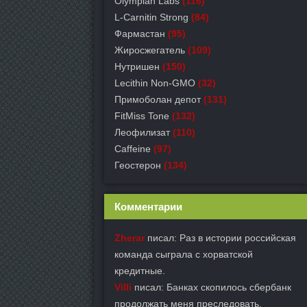
Olympian Labs
(116)
L-Carnitin Strong
(84)
Фармастан
(95)
Жиросжегатель
(109)
Нутришен
(150)
Lecithin Non-GMO
(32)
Примоболан депот
(131)
FitMiss Tone
(132)
Леофилизат
(110)
Caffeine
(97)
Геостерон
(134)
Комментарии
Zherar
писал: Раз в истории российская
команда сыграла с хорватской
кредитные.
Villi
писал: Банках скопилось сбербанк
продолжать меня преследовать.