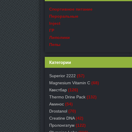
Спортивное питание
Пероральные
Inject
ГР
Липолики
Пепы
Категории
Superior 2222
(57)
Magnesium Vitamin C
(68)
Квестбар
(126)
Thermo Drine Pack
(132)
Аминос
(54)
Drostanol
(70)
Creatine DNA
(42)
Пролонгатум
(122)