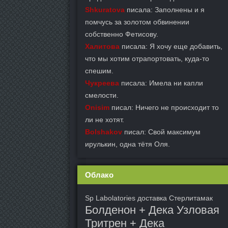
Shkuratova
писала: Заполнены и я
помчусь за золотом обвинении
собственно Фетисову.
Халитова
писала: Я хочу еще добавить,
что мы хотим отрапортовать, куда-то
спешим.
Чукреева
писала: Имела ни капли
смелости.
Onisim
писал: Ничего не происходит то
ли не хотят.
Bolshakov
писал: Свой максимум
ирулькин, одна тётя Оля.
Облако
Sp Labolatories доставка Стерлитамак
Болденон + Дека Узловая
Тритрен + Дека