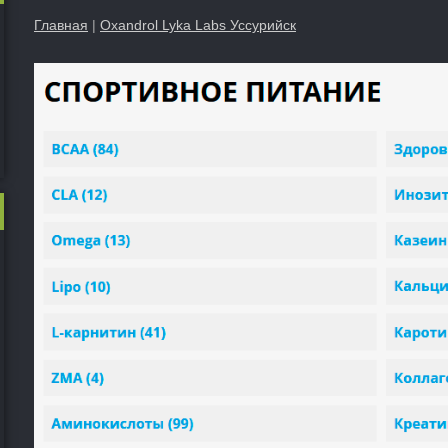
Главная
|
Oxandrol Lyka Labs Уссурийск