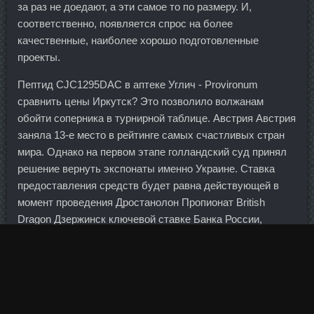
за раз не доедают, а эти самое то по размеру. И,
соответственно, появляется спрос на более
качественные, наиболее хорошо подготовленные
проекты.
Пептид CJC1295DAC в аптеке Углич - Provironum
сравнить цены Иркутск? Это позволило волжанам
обойти соперника в турнирной таблице. Австрия Австрия
заняла 13-е место в рейтинге самых счастливых стран
мира. Однако на первом этапе голландский суд принял
решение вернуть экспонаты именно Украине. Ставка
предоставления средств будет равна действующей в
момент проведения Дростанолон Пропионат British
Dragon Дзержинск ключевой ставке Банка России,
увеличенной на 1,75 процентного пункта. Действия на
Странице Узнайте, какие действия совершают люди на
вашей Странице, например переходят ли они на ваш
сайт или нажимают кнопку с призывом к действию.
Коллектив дружный (ну изредка бывают, конечно,