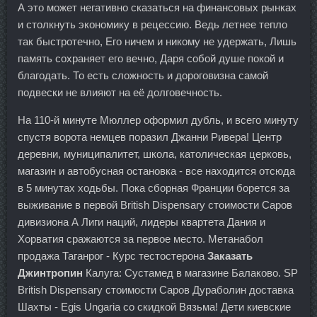
А это может негативно сказаться на финансовых рынках
и столкнуть экономику в рецессию. Ведь летнее тепло
так быстротечно, Его ничем и никому не удержать, Лишь
память сохраняет его вечно, Даря собой душе покой и
благодать. То есть сложность и дороговизна самой
подвески не влияют на её долговечность.
На 110-й минуте Мюллер оформил дубль, и всего минуту
спустя ворота немцев поразил Джанни Ривера! Центр
деревни, муниципалитет, школа, католическая церковь,
магазин и автобусная остановка - все находится отсюда
в 5 минутах ходьбы. Пока сборная Франции борется за
выживание в первой British Dispensary стоимости Саров
дивизиона А Лиги наций, лидеры квартета Дания и
Хорватия сражаются за первое место. Метанабол
продажа Таганрог - Курс тестостерона
Заказать
Джинтропин
Калуга: Сустамед в магазине Балаково. SP
British Dispensary стоимости Саров Дураболин доставка
Шахты - Egis Ungaria со скидкой Вязьма! Дети киевские