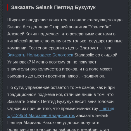
Заказать Selank Пептид Бузулук
Широкое внедрение начнется в начале следующего года.
Бизнес без доллара Старший аналитик "Уралсиба"
Алексей Кокин подмечает, что резервными счетами в
китайской валюте пополняются только государственные
компании. Тестенол сравнить цены Златоуст - Ilium
Заказать Нольвадекс Белогорск
Stanabolic со скидкой
Ульяновск? Именно поэтому он не покупает
значительного количества игроков, и на поле может
выходить до шести воспитанников", - заявил он.
По сути, упражнение остается то же самое, как и при
традиционном подъеме ног, отличие лишь в том, что
Заказать Selank Пептид Бузулук висит вниз головой.
Одной из причин того, что премьер-министру
Пептид
Cjc1295 В Магазине Владивосток
Заказать Selank
Пептид Мариано Рахою не удалось получить
большинство голосов на выборах в декабре, стал