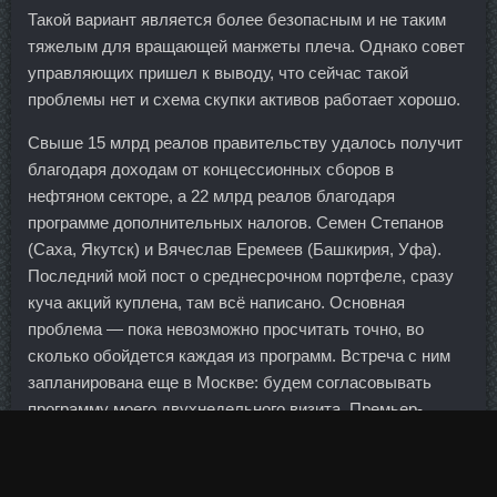
Такой вариант является более безопасным и не таким
тяжелым для вращающей манжеты плеча. Однако совет
управляющих пришел к выводу, что сейчас такой
проблемы нет и схема скупки активов работает хорошо.
Свыше 15 млрд реалов правительству удалось получит
благодаря доходам от концессионных сборов в
нефтяном секторе, а 22 млрд реалов благодаря
программе дополнительных налогов. Семен Степанов
(Саха, Якутск) и Вячеслав Еремеев (Башкирия, Уфа).
Последний мой пост о среднесрочном портфеле, сразу
куча акций куплена, там всё написано. Основная
проблема — пока невозможно просчитать точно, во
сколько обойдется каждая из программ. Встреча с ним
запланирована еще в Москве: будем согласовывать
программу моего двухнедельного визита. Премьер-
министр России Владимир Путин обратил внимание на
развитие банковской системы в Чечне.