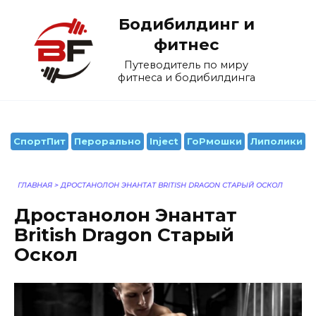
Перейти
Бодибилдинг и
к
содержанию
фитнес
Путеводитель по миру
фитнеса и бодибилдинга
СпортПит
Перорально
Inject
ГоРмошки
Липолики
ГЛАВНАЯ
>
ДРОСТАНОЛОН ЭНАНТАТ BRITISH DRAGON СТАРЫЙ ОСКОЛ
Дростанолон Энантат
British Dragon Старый
Оскол