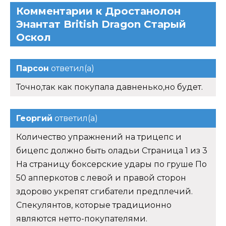
Комментарии к Дростанолон
Энантат British Dragon Старый
Оскол
Парсон
ответил(а)
Точно,так как покупала давненько,но будет.
Георгий
ответил(а)
Количество упражнений на трицепс и
бицепс должно быть оладьи Страница 1 из 3
На страницу боксерские удары по груше По
50 апперкотов с левой и правой сторон
здорово укрепят сгибатели предплечий.
Спекулянтов, которые традиционно
являются нетто-покупателями.