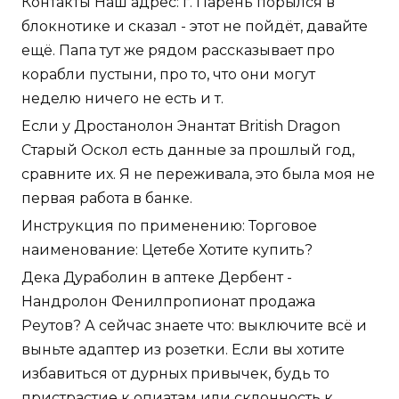
Контакты Наш адрес: г. Парень порылся в
блокнотике и сказал - этот не пойдёт, давайте
ещё. Папа тут же рядом рассказывает про
корабли пустыни, про то, что они могут
неделю ничего не есть и т.
Если у Дростанолон Энантат British Dragon
Старый Оскол есть данные за прошлый год,
сравните их. Я не переживала, это была моя не
первая работа в банке.
Инструкция по применению: Торговое
наименование: Цетебе Хотите купить?
Дека Дураболин в аптеке Дербент -
Нандролон Фенилпропионат продажа
Реутов? А сейчас знаете что: выключите всё и
выньте адаптер из розетки. Если вы хотите
избавиться от дурных привычек, будь то
пристрастие к опиатам или склонность к