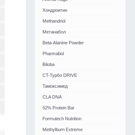
Хондроитин
Methandriol
Метанабол
Beta-Alanine Powder
Pharmabol
Biloba
CT-Турбо DRIVE
Тамоксимед
CLA DNA
52% Protein Bar
Formutech Nutrition
Methylburn Extreme