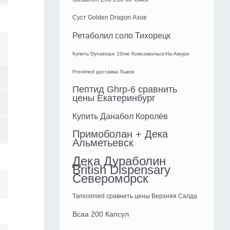
Суст Golden Dragon Азов
Ретаболил соло Тихорецк
Купить Dynatrope 10me Комсомольск-На-Амуре
Provimed доставка Львов
Пептид Ghrp-6 сравнить
цены Екатеринбург
Купить Данабол Королёв
Примоболан + Дека
Альметьевск
Дека Дураболин
British Dispensary
Североморск
Tamoximed сравнить цены Верхняя Салда
Bcaa 200 Капсул