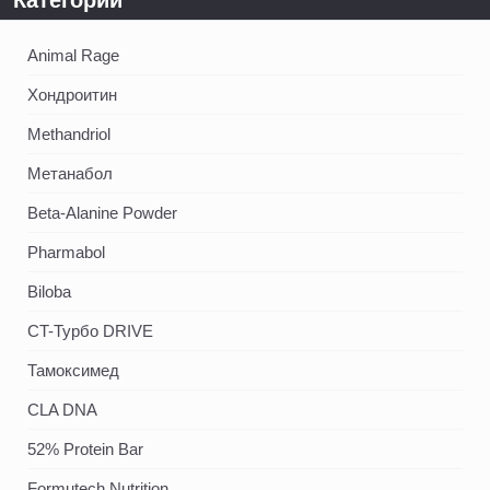
Animal Rage
Хондроитин
Methandriol
Метанабол
Beta-Alanine Powder
Pharmabol
Biloba
CT-Турбо DRIVE
Тамоксимед
CLA DNA
52% Protein Bar
Formutech Nutrition