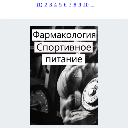
(
1
)
2
3
4
5
6
7
8
9
10
...